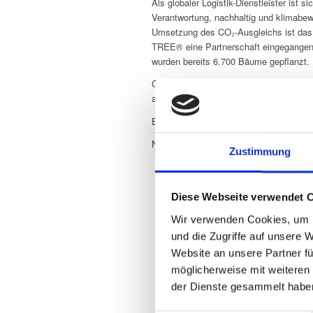
Als globaler Logistik-Dienstleister ist s
Verantwortung, nachhaltig und klimabew
Umsetzung des CO₂-Ausgleichs ist da
TREE® eine Partnerschaft eingegangen
wurden bereits 6.700 Bäume gepflanzt.
GCL wurde 2022 von PLANT-MY-TREE® m
ausgezeichnet.
Ende 2023 hat GCL den Status „klimapo
Next Level 2024: GCL wird Platin Par
Zustimmung
Diese Webseite verwendet 
Wir verwenden Cookies, um I
und die Zugriffe auf unsere 
Website an unsere Partner fü
Wir lieben die Herausford
möglicherweise mit weiteren
Fordern Sie uns heraus.
der Dienste gesammelt habe
Herr