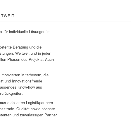
LTWEIT.
er für individuelle Lösungen im
petente Beratung und die
stungen. Weltweit und in jeder
allen Phasen des Projekts. Auch
motivierten Mitarbeitern, die
ität und Innovationsfreude
umfassendes Know-how aus
 zurückgreifen.
aus etablierten Logistikpartnern
rosstrade. Qualität sowie höchste
enten und zuverlässigen Partner