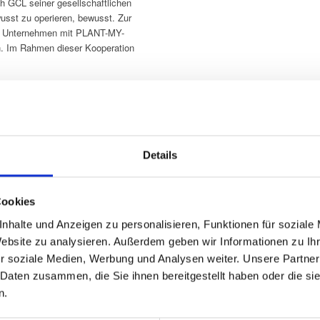
ich GCL seiner gesellschaftlichen
usst zu operieren, bewusst. Zur
s Unternehmen mit PLANT-MY-
. Im Rahmen dieser Kooperation
it dem „Klimaneutral“-Siegel
sitives“ Unternehmen erreicht.
tner bei PLANT-MY-TREE®.
Details
Cookies
nhalte und Anzeigen zu personalisieren, Funktionen für soziale
Website zu analysieren. Außerdem geben wir Informationen zu I
r soziale Medien, Werbung und Analysen weiter. Unsere Partner
erung.
Ihr Anspr
 Daten zusammen, die Sie ihnen bereitgestellt haben oder die s
n.
GC Logis
Frau
Wilhelmstr