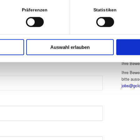
D-58332 
Präferenzen
Statistiken
Tel.: +49 
Fax: +49 
E-Mail:
re
Internet: 
Auswahl erlauben
Ihre Bewe
Ihre Bewe
bitte auss
jobs@gclo