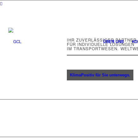
IHR ZUVERLÄSSIGER PARTNER
ÜBER UNS
KO
FÜR INDIVIDUELLE LÖSUNGEN
IM TRANSPORTWESEN. WELTWE
KlimaPositiv für Sie unterwegs.