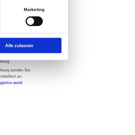
Schwelm
Marketing
(0) 2336-42822-0
(0) 2336-42822-19
quest@gclogistics.world
www.gclogistics.world
Alle zulassen
rbung
rbung senden Sie
chließlich an:
gistics.world